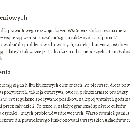
ieniowych
dla prawidłowego rozwoju dzieci. Właściwie zbilansowana dieta
e wspierają wzrost, rozwój mózgu, a także ogólną odporność
owadzić do problemów zdrowotnych, takich jak anemia, osłabieni
. Dlatego tak ważne jest, aby dzieci od najmłodszych lat miały do
h.
enia
erają się na kilku kluczowych elementach. Po pierwsze, dieta pow
 spożywczych, takie jak warzywa, owoce, pełnoziarniste produkty
żne jest regularne spożywanie posiłków, najlepiej w stałych godzin
przez cały dzień. Po trzecie, należy ograniczać spożycie cukrów
do otyłości i innych problemów zdrowotnych. Warto również pamięt
uczowe dla prawidłowego funkcjonowania wszystkich układów w ci