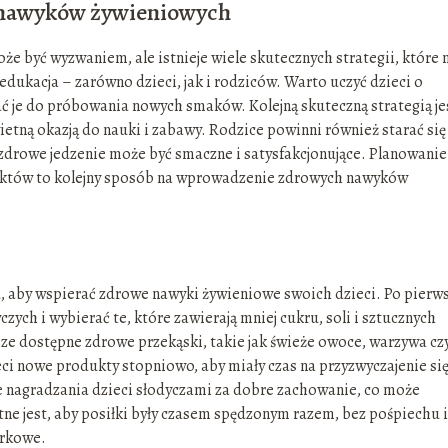
 nawyków żywieniowych
być wyzwaniem, ale istnieje wiele skutecznych strategii, które
dukacja – zarówno dzieci, jak i rodziców. Warto uczyć dzieci o
ć je do próbowania nowych smaków. Kolejną skuteczną strategią je
tną okazją do nauki i zabawy. Rodzice powinni również starać się
drowe jedzenie może być smaczne i satysfakcjonujące. Planowanie
duktów to kolejny sposób na wprowadzenie zdrowych nawyków
 aby wspierać zdrowe nawyki żywieniowe swoich dzieci. Po pierws
ch i wybierać te, które zawierają mniej cukru, soli i sztucznych
ze dostępne zdrowe przekąski, takie jak świeże owoce, warzywa cz
eci nowe produkty stopniowo, aby miały czas na przyzwyczajenie si
e nagradzania dzieci słodyczami za dobre zachowanie, co może
e jest, aby posiłki były czasem spędzonym razem, bez pośpiechu i
órkowe.