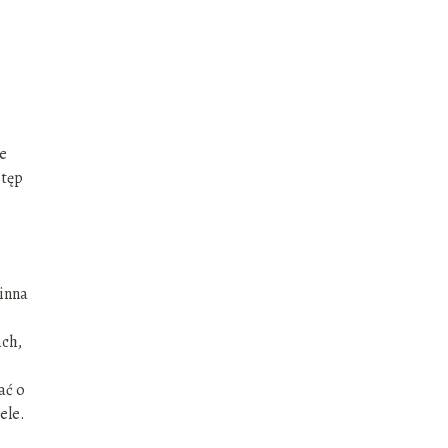
e
stęp
inna
ach,
ać o
ele.