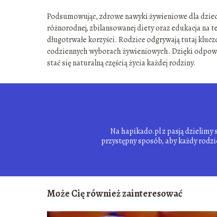
Podsumowując, zdrowe nawyki żywieniowe dla dzie
różnorodnej, zbilansowanej diety oraz edukacja na 
długotrwałe korzyści. Rodzice odgrywają tutaj klucz
codziennych wyborach żywieniowych. Dzięki odpow
stać się naturalną częścią życia każdej rodziny.
Na hapikado.pl z pasją dzielimy 
przystępny sposób, aby każdy rodzi
Może Cię również zainteresować