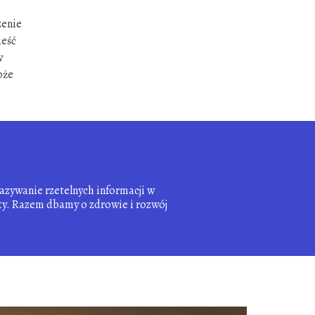
zenie
ieść
w
oże
kazywanie rzetelnych informacji w
aty. Razem dbamy o zdrowie i rozwój