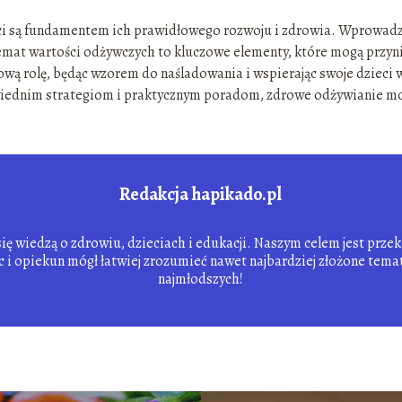
ci są fundamentem ich prawidłowego rozwoju i zdrowia. Wprowad
temat wartości odżywczych to kluczowe elementy, które mogą przyn
ową rolę, będąc wzorem do naśladowania i wspierając swoje dzieci 
iednim strategiom i praktycznym poradom, zdrowe odżywianie m
Redakcja hapikado.pl
się wiedzą o zdrowiu, dzieciach i edukacji. Naszym celem jest prze
c i opiekun mógł łatwiej zrozumieć nawet najbardziej złożone tem
najmłodszych!