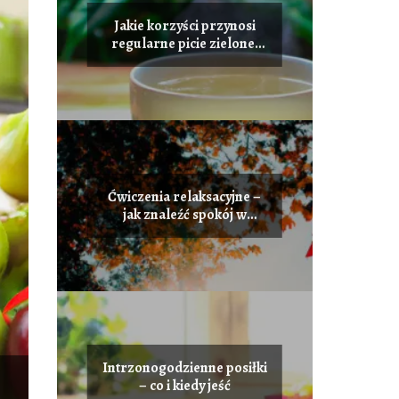
Jakie korzyści przynosi
regularne picie zielonej
herbaty
Ćwiczenia relaksacyjne –
jak znaleźć spokój w
codziennym życiu
Intrzonogodzienne posiłki
– co i kiedy jeść