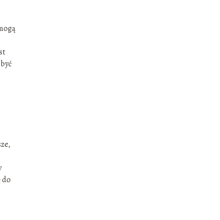
 mogą
st
 być
ze,
y
ę do