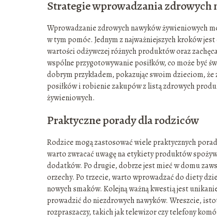
Strategie wprowadzania zdrowych
Wprowadzanie zdrowych nawyków żywieniowych może 
w tym pomóc. Jednym z najważniejszych kroków jest e
wartości odżywczej różnych produktów oraz zachęca
wspólne przygotowywanie posiłków, co może być świe
dobrym przykładem, pokazując swoim dzieciom, że z
posiłków i robienie zakupów z listą zdrowych pro
żywieniowych.
Praktyczne porady dla rodziców
Rodzice mogą zastosować wiele praktycznych porad,
warto zwracać uwagę na etykiety produktów spożywczy
dodatków. Po drugie, dobrze jest mieć w domu zaws
orzechy. Po trzecie, warto wprowadzać do diety dzi
nowych smaków. Kolejną ważną kwestią jest unikani
prowadzić do niezdrowych nawyków. Wreszcie, istotn
rozpraszaczy, takich jak telewizor czy telefony kom