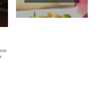
szym
e